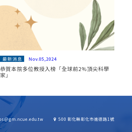
最新消息
Nov.05,2024
恭賀本院多位教授入榜「全球前2%頂尖科學
家」
os@gm.ncue.edu.tw
500 彰化縣彰化市進德路1號